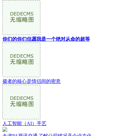
你们的你们但愿我是一个绝对从命的超等
摄者的核心是情侣间的密意
人工智能（AI）手艺
走进PA视讯交通
了解公司情况及企业文化