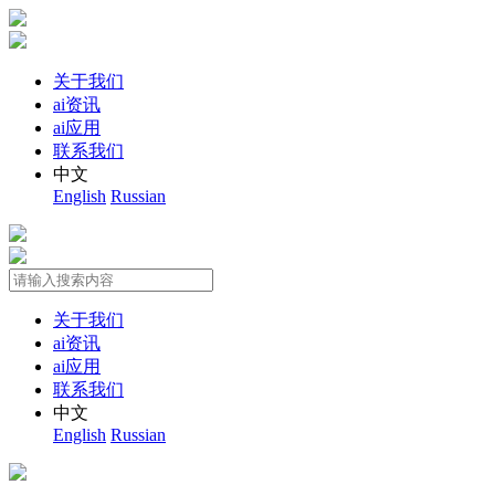
关于我们
ai资讯
ai应用
联系我们
中文
English
Russian
关于我们
ai资讯
ai应用
联系我们
中文
English
Russian