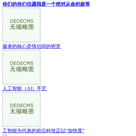
你们的你们但愿我是一个绝对从命的超等
摄者的核心是情侣间的密意
人工智能（AI）手艺
工智能为代表的前沿科技正以“加快度”