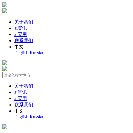
关于我们
ai资讯
ai应用
联系我们
中文
English
Russian
关于我们
ai资讯
ai应用
联系我们
中文
English
Russian