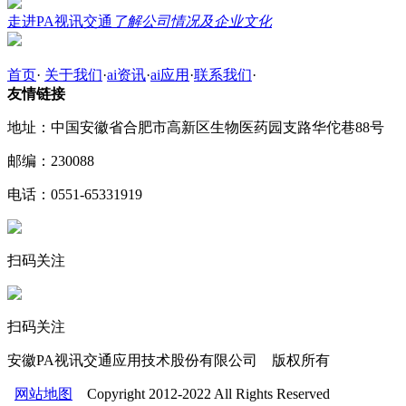
走进PA视讯交通
了解公司情况及企业文化
首页
·
关于我们
·
ai资讯
·
ai应用
·
联系我们
·
友情链接
地址：中国安徽省合肥市高新区生物医药园支路华佗巷88号
邮编：230088
电话：0551-65331919
扫码关注
扫码关注
安徽PA视讯交通应用技术股份有限公司 版权所有
网站地图
Copyright 2012-2022 All Rights Reserved