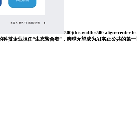
500)this.width=500 align=ce
的科技企业担任“生态聚合者”，脚球无望成为AI实正公共的第一