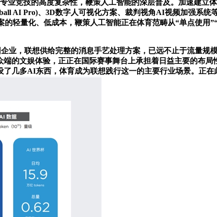
专业竞技的高度复杂性，鞭策人工智能的深层普及。加速建立体育
ball AI Pro)、3D数字人可视化方案、裁判视角AI视频
的轻量化、低成本，鞭策人工智能正在体育范畴从“单点使用”“
企业，联想供给完整的消息手艺处理方案，已远不止于流量规模
端的文娱体验，正正在国际赛事舞台上承担着日益主要的布局性
了几多AI东西，体育成为联想践行这一的主要行业场景。正在