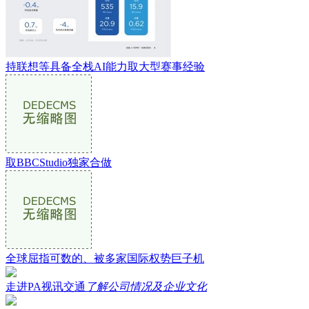
持联想等具备全栈AI能力取大型赛事经验
取BBCStudio独家合做
全球屈指可数的、被多家国际权势巨子机
走进PA视讯交通
了解公司情况及企业文化