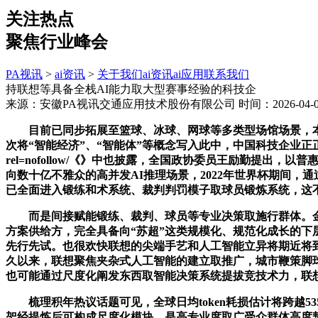
关注热点
聚焦行业峰会
PA视讯
>
ai资讯
>
关于我们
ai资讯
ai应用
联系我们
持联想等具备全栈AI能力取大型赛事经验的科技企
来源：安徽PA视讯交通应用技术股份有限公司
时间：2026-04-01
目前已同步拓展至篮球、冰球、网球等多类型场馆场景，本
次将“智能经济”、“智能体”等概念写入此中，中国科技企业正正在完成一次汗青
rel=nofollow/《》中也披露，全国政协委员王励勤提
向数十亿不雅众的高并发AI推理场景，2022年世界杯期间，
已全面进入锻练和术系统、裁判判罚模子取球员锻炼系统，这不
而是间接赋能锻练、裁判、球员等专业决策取施行群体。金石，Fo
方案供给方，完全具备向“苏超”这类规模化、规范化成长的下
先行先试。也很欢快联想的尖端手艺和人工智能立异将期近将
久以来，联想聚焦夹杂式人工智能的建立取推广，城市鞭策脚
也可能通过尺度化阐发东西取智能决策系统提拔竞技术力，联
梳理积年热议话题可见，全球日均token耗损估计将跨越5
架经提炼后可构成尺度化模块，是高专业度取广受众群体高度