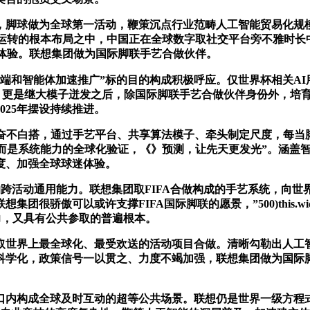
球做为全球第一活动，鞭策沉点行业范畴人工智能贸易化规模
事运转的根本布局之中，中国正在全球数字取社交平台旁不雅时长
动体验。联想集团做为国际脚联手艺合做伙伴。
智能体加速推广”标的目的构成积极呼应。仅世界杯相关AI用户每
意义，更是继大模子迸发之后，除国际脚联手艺合做伙伴身份外，
025年摆设持续推进。
让勤奋不白搭，通过手艺平台、共享算法模子、牵头制定尺度，每当
。而是系统能力的全球化验证，《》预测，让先天更发光”。涵盖
程度、加强全球球迷体验。
活动通用能力。联想集团取FIFA合做构成的手艺系统，向世界
FIFA国际脚联的愿景，”500)this.width=500 align=cen
力，又具有公共参取的普遍根本。
世界上最全球化、最受欢送的活动项目合做。清晰勾勒出人工智
科学化，政策信号一以贯之、力度不竭加强，联想集团做为国际脚
内构成全球及时互动的超等公共场景。联想仍是世界一级方程式锦标