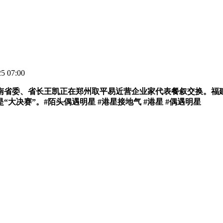
 07:00
省委、省长王凯正在郑州取平易近营企业家代表餐叙交换。福
决赛”。#陌头偶遇明星 #港星接地气 #港星 #偶遇明星