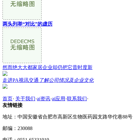
两头列举“对比”的虚历
然而绝大大都家居企业却仍把它昔时度新
走进PA视讯交通
了解公司情况及企业文化
首页
·
关于我们
·
ai资讯
·
ai应用
·
联系我们
·
友情链接
地址：中国安徽省合肥市高新区生物医药园支路华佗巷88号
邮编：230088
电话：0551-65331919