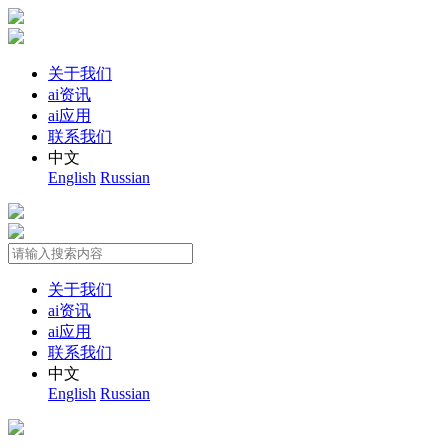
关于我们
ai资讯
ai应用
联系我们
中文
English
Russian
关于我们
ai资讯
ai应用
联系我们
中文
English
Russian