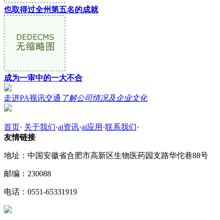
也取得过全州第五名的成就
成为一审中的一大不合
走进PA视讯交通
了解公司情况及企业文化
首页
·
关于我们
·
ai资讯
·
ai应用
·
联系我们
·
友情链接
地址：中国安徽省合肥市高新区生物医药园支路华佗巷88号
邮编：230088
电话：0551-65331919