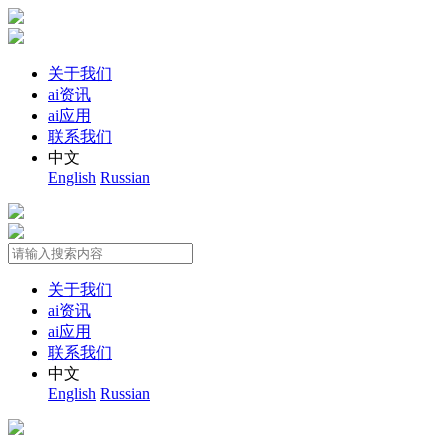
关于我们
ai资讯
ai应用
联系我们
中文
English
Russian
关于我们
ai资讯
ai应用
联系我们
中文
English
Russian