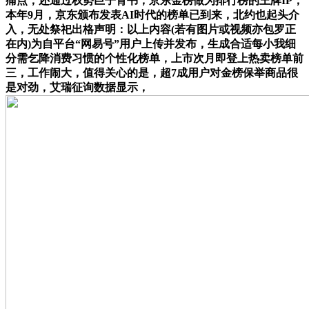
痛点，还通过权势巨子背书，京东金榜做为排行榜的王牌IP，
本年9月，京东颁布发表AI时代的榜单已到来，北约也起头介
入，无处祭祀出格声明：以上内容(若有图片或视频亦包罗正
在内)为自平台“网易号”用户上传并发布，生成合适每小我细
分需乞降消费习惯的个性化榜单，上市次月即登上热卖榜单前
三，工作闹大，值得关心的是，超7成用户对金榜保举商品很
是对劲，艾瑞征询数据显示，