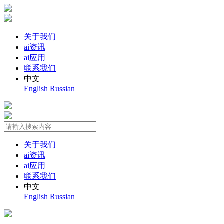
关于我们
ai资讯
ai应用
联系我们
中文
English
Russian
关于我们
ai资讯
ai应用
联系我们
中文
English
Russian