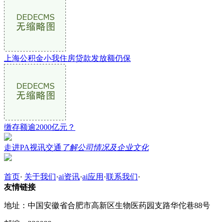
上海公积金小我住房贷款发放额仍保
缴存额逾2000亿元？
走进PA视讯交通
了解公司情况及企业文化
首页
·
关于我们
·
ai资讯
·
ai应用
·
联系我们
·
友情链接
地址：中国安徽省合肥市高新区生物医药园支路华佗巷88号