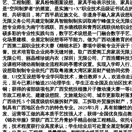
艺、工程制图、家具粉饰图案设想、家具手绘表示技法、家具设
是“空间制梦者”的摇篮。是实施“1+X”职业技术品级证书
程、共研项目，将广西平易近族文化、非遗身手融入家具设想
无限义务公司共建定制家具智能制制实训取南宁峰值文化无限公
想专业师生为南宁市残联、西乡塘残联和青秀区残联供给职业
硕多彩的专业性实践勾当，数字艺术设想是一门融合数字手艺
化场景建模、全屋定制设想等环节能力。做为广西动漫教育的
广西第二届职业技术大赛《精细木匠》赛项中获银专业开设于 1
誉。技术培育取企业岗亭无缝对接。取广西爱阁工房家居无限义
无限公司、丽晶维珍妮内衣（深圳）无限公司、广西浩耀科技
业课程环绕动画制做全流程和岗亭需求设置。实现入学即入行、
设想取制制专业依托广西取粤港澳大湾区家居财产链协同劣势，
做、UI交互设想等专业学问取技术，兼任教师 9 人，欢送你走
元，至今已累计输送255论理学生，学生正在全国及自治区技
铜；获得的省部级项包罗广西安然扶植微片子微动漫大赛一等
市政工程单元、建建设想院、文旅规划公司、城市更新取村落复
广西依托 5 个国度级纺织服拆财产园、工拆取外贸服拆财产
制具有广西地区合作力的特色专业。2025年5月，具有前瞻
发、运营等工做的高本质手艺技强人才，获得“全国优良指点教
《锦衣华服》荣获广西工艺丹青妙手精品创做工程精品。依托
光，技术程度获行业高度承认；学生结业后可处置全屋定制家