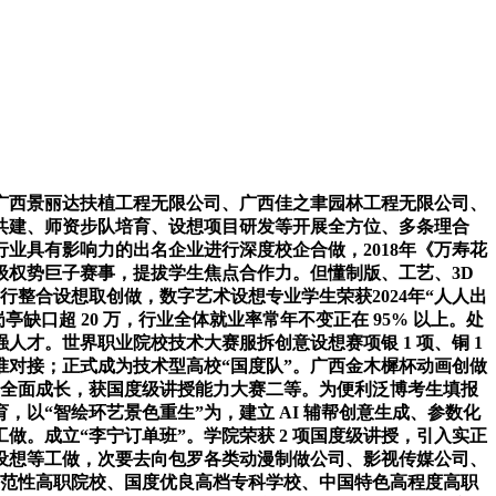
西景丽达扶植工程无限公司、广西佳之聿园林工程无限公司、
共建、师资步队培育、设想项目研发等开展全方位、多条理合
业具有影响力的出名企业进行深度校企合做，2018年《万寿花
级权势巨子赛事，提拔学生焦点合作力。但懂制版、工艺、3D
整合设想取创做，数字艺术设想专业学生荣获2024年“人人出
口超 20 万，行业全体就业率常年不变正在 95% 以上。处
才。世界职业院校技术大赛服拆创意设想赛项银 1 项、铜 1
对接；正式成为技术型高校“国度队”。广西金木樨杯动画创做
劳全面成长，获国度级讲授能力大赛二等。为便利泛博考生填报
，以“智绘环艺景色重生”为，建立 AI 辅帮创意生成、参数化
。成立“李宁订单班”。学院荣获 2 项国度级讲授，引入实正
程设想等工做，次要去向包罗各类动漫制做公司、影视传媒公司、
国度示范性高职院校、国度优良高档专科学校、中国特色高程度高职