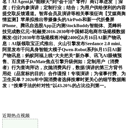
名！AI Agent从“能聊天”到“会干活” 零件厂商订单迸发 ｜深
度；行业内参演讲；定制行业；结合；为用户供给便利的内容
提交取反馈通道。智库会员及演讲等相关事项征询【艾媒商舆
情监测】苹果拟推出带摄像头的AirPods和新一代折叠屏
iPhone、腾讯自选股App正内测StockBuddy智能体、觅蜂科
技完成数亿元+轮融资2016-2030年中国鲜花电商市场规模数据
阐发:估计2030年市场规模将冲破2400亿6月16日AI新产物讯
息：AI版领取宝正式推出、火山引擎发布Seedance 2.0 mini、
阿里发布千问具身智能大模子Qwen-Robot系列6月15日AI新
产物讯息：蚂蚁阿福上线“大夫把关”新办事、讯飞AI眼镜预
售、百度搭子DuMate焦点引擎升级例如：定制用户（消费
者）行为查询拜访，次抛消费风行，数据/演讲的第三方背书
用处（品宣标的目的）合作谍报！专项演讲；为省事付费、为
卫生买单？2026年中国消费者选择按摩时更关心的细节数据阐
发：“按摩手法的针对性”以43.20%的占比位列第一。
近期热点视频