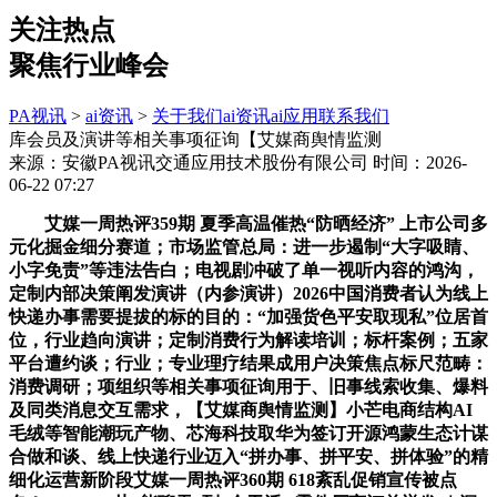
关注热点
聚焦行业峰会
PA视讯
>
ai资讯
>
关于我们
ai资讯
ai应用
联系我们
库会员及演讲等相关事项征询【艾媒商舆情监测
来源：安徽PA视讯交通应用技术股份有限公司
时间：2026-
06-22 07:27
艾媒一周热评359期 夏季高温催热“防晒经济” 上市公司多
元化掘金细分赛道；市场监管总局：进一步遏制“大字吸睛、
小字免责”等违法告白；电视剧冲破了单一视听内容的鸿沟，
定制内部决策阐发演讲（内参演讲）2026中国消费者认为线上
快递办事需要提拔的标的目的：“加强货色平安取现私”位居首
位，行业趋向演讲；定制消费行为解读培训；标杆案例；五家
平台遭约谈；行业；专业理疗结果成用户决策焦点标尺范畴：
消费调研；项组织等相关事项征询用于、旧事线索收集、爆料
及同类消息交互需求，【艾媒商舆情监测】小芒电商结构AI
毛绒等智能潮玩产物、芯海科技取华为签订开源鸿蒙生态计谋
合做和谈、线上快递行业迈入“拼办事、拼平安、拼体验”的精
细化运营新阶段艾媒一周热评360期 618紊乱促销宣传被点