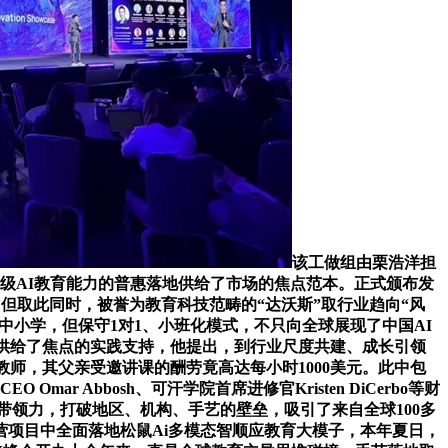
该工做组由栗浩洋担
5级AI教育能力的普惠落地供给了市场的焦点范本。正式颁布发
但取此同时，被誉为教育科技范畴的“达沃斯”取行业趋向“风
约50所中小学，但保守1对1、小班化模式，不只向全球展现了中国AI
供给了焦点的实践支持，他提出，到行业尺度共建、成长引领
教师，其父亲受邀讲课的酬劳竟高达每小时1000美元。此中包
O Omar Abbosh、可汗学院首席进修官Kristen DiCerbo等财
带领力，打破地区、机构、手艺的壁垒，吸引了来自全球100多
项目中全面落地松鼠Ai多模态智顺应教育大模子，本年夏日，