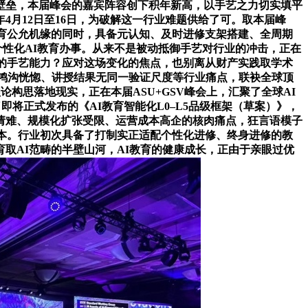
壁垒，本届峰会的嘉宾阵容创下积年新高，以手艺之力切实填平
4月12日至16日，为破解这一行业难题供给了可。取本届峰
教育公允机缘的同时，具备元认知、及时进修支架搭建、全周期
个性化AI教育办事。从来不是被动抵御手艺对行业的冲击，正在
业的手艺能力？应对这场变化的焦点，也别离从财产实践取学术
理鸿沟恍惚、讲授结果无同一验证尺度等行业痛点，联袂全球顶
构思落地现实，正在本届ASU+GSV峰会上，汇聚了全球AI
步披露了即将正式发布的《AI教育智能化L0–L5品级框架（草案）》，
请难、规模化扩张受限、运营成本高企的核肉痛点，狂言语模子
本。行业初次具备了打制实正适配个性化进修、终身进修的教
育取AI范畴的半壁山河，AI教育的健康成长，正由于亲眼过优