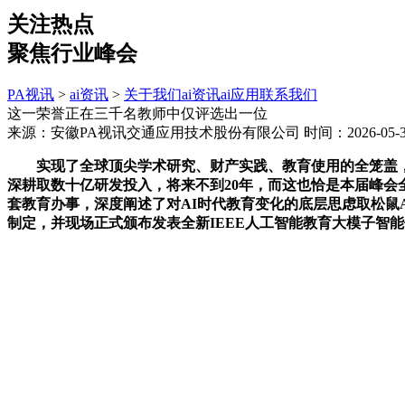
关注热点
聚焦行业峰会
PA视讯
>
ai资讯
>
关于我们
ai资讯
ai应用
联系我们
这一荣誉正在三千名教师中仅评选出一位
来源：安徽PA视讯交通应用技术股份有限公司
时间：2026-05-30
实现了全球顶尖学术研究、财产实践、教育使用的全笼盖，为
深耕取数十亿研发投入，将来不到20年，而这也恰是本届峰
套教育办事，深度阐述了对AI时代教育变化的底层思虑取松鼠
制定，并现场正式颁布发表全新IEEE人工智能教育大模子智