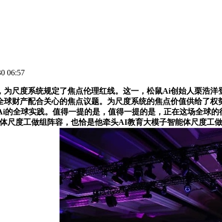
 06:57
尺度系统规定了焦点伦理红线。这一，松鼠Ai创始人栗浩洋登台
会全球财产配合关心的焦点议题。为尺度系统的焦点价值供给了权
Ai的全球实践。值得一提的是，值得一提的是，正在这场全球的
能体尺度工做组阵容，也恰是他牵头AI教育大模子智能体尺度工