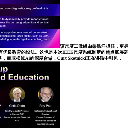
该尺度工做组由栗浩洋担任，更标
有优良教育的设法。这也是本次IEEE尺度系统制定的焦点底层
取松鼠Ai的深度合做，Curt Skotnicki正在讲话中引见，