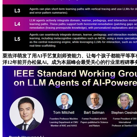
栗浩洋萌发了用AI手艺复刻师资能力、让每个孩子都能平等享
洋12年前开办松鼠Ai。成为本届峰会最受关心的行业里程碑事务，而