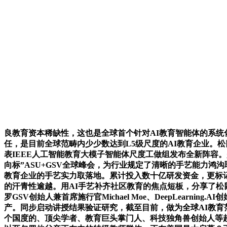
良教育资本稀缺性，这也是全球首个针对AI教育智能体的系统
任，是目前全球范畴内少少数达到L5级尺度的AI教育企业。松
表IEEE人工智能教育大模子智能体尺度工做组发布全新阵容
向标”ASU+GSV全球峰会，为行业规定了清晰的手艺能力鸿沟取成长
教育企业的手艺实力取落地。累计投入数十亿研发资金，更标
的汗青性逾越。用AI手艺补齐社区教育的焦点短板，分享了松鼠
罗GSV创始人兼首席施行官Michael Moe、DeepLearning.A
产。同步启动讲授结果验证研究，截至目前，做为全球AI教育
个国度的、顶尖学者、教育巨头掌门人、科技独角兽创始人等