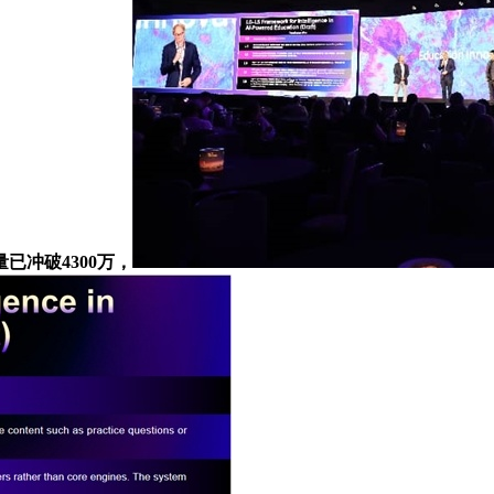
已冲破4300万，