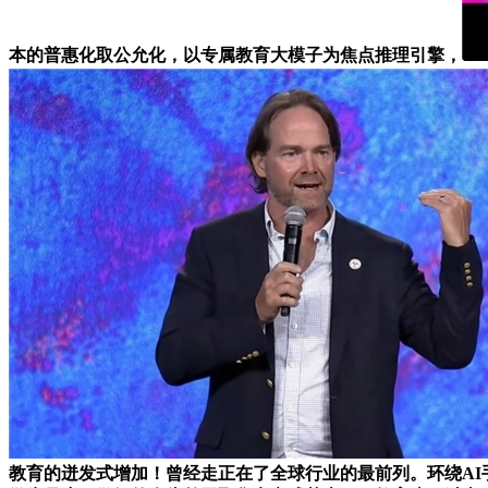
本的普惠化取公允化，以专属教育大模子为焦点推理引擎，
教育的迸发式增加！曾经走正在了全球行业的最前列。环绕A