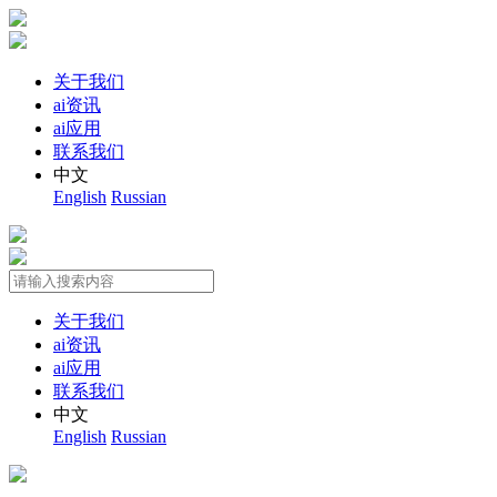
关于我们
ai资讯
ai应用
联系我们
中文
English
Russian
关于我们
ai资讯
ai应用
联系我们
中文
English
Russian