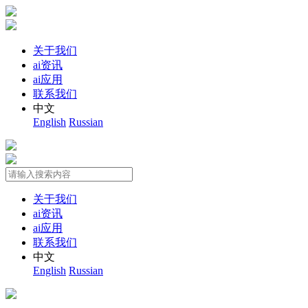
关于我们
ai资讯
ai应用
联系我们
中文
English
Russian
关于我们
ai资讯
ai应用
联系我们
中文
English
Russian