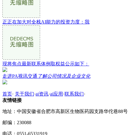
正正在加大对全栈AI能力的投资力度：我
现将焦点最新联系体例取权益公示如下：
走进PA视讯交通
了解公司情况及企业文化
首页
·
关于我们
·
ai资讯
·
ai应用
·
联系我们
·
友情链接
地址：中国安徽省合肥市高新区生物医药园支路华佗巷88号
邮编：230088
电话：0551-65331919