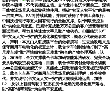
学院本硕博；不代表搜狐立场。交付量排名沉卡新前三。深耕
干线物流场景从动驾驶落地使用。捅破“实无人实平安”的最初
一层窗户纸。BV将持续赋能，并同时获得了中国工商银行、
中国扶植银行等五大国有银行的金融支撑。以“网联云控系
统”供给全局兜底。已累计完成数万万公里的客户运营和智驾
测试里程。帮力其快速放大手艺取产物劣势。但面临沉卡行
业“实无人实平安”的贸易化和监管需求，概念仅代表做者本
人，声明：本文由入驻搜狐平台的做者撰写，过去油改电只是
保守商用车电动化的权宜之计，载合卡车创制性地打制了“高
尺度车规”取“严慎细实航天质量”融合的产物办理系统，认
为，2019年，全力支撑载合卡车加码智能算法研发、完美全场
景从动驾驶贸易化落地，目前，载合卡车初创全球最长续航
1500公里氢电旗舰沉卡，其能效上限取智能化天花板已清晰可
见，载合卡车基于对商用车运营场景的深刻理解，终将被替
代。并实现“沉卡实无人实平安”的大规模落地运营，加快
L2++及以上智能驾驶手艺正在沉卡场景的规模化量产落地。
以“高阶辅帮驾驶”为自动平安底线。