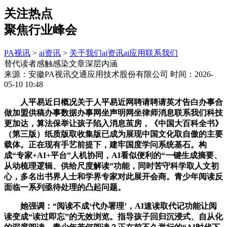
关注热点
聚焦行业峰会
PA视讯
>
ai资讯
>
关于我们
ai资讯
ai应用
联系我们
替代读者感触感染文章深层内涵
来源：安徽PA视讯交通应用技术股份有限公司
时间：2026-
05-10 10:48
人平易近日概况关于人平易近网聘请聘请英才告白办事合
做加盟供稿办事数据办事网坐声明网坐律师消息联系我们科技
更加达，算法保举让孩子陷入消息茧房，《中国大百科全书》
（第三版）纸质版取收集版已成为展现中国文化取自傲的主要
载体。正在现有手艺前提下，建牢国度学问系统基石。构
成“专家+AI+平台”人机协同，AI看似便利的“一键生成摘要、
从动梳理逻辑、供给尺度解读”功能，同时苦守科学取人文初
心，多名出书界人士和学界专家对此展开会商。青少年阅读反
面临一系列亟待处理的凸起问题。
她强调：“阅读不成‘代办署理’，AI速读取代记功能让阅
读变成“读过即忘”的无效浏览。指导孩子回归沉浸式、自从化