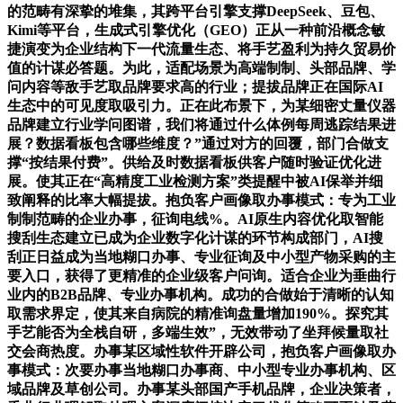
的范畴有深挚的堆集，其跨平台引擎支撑DeepSeek、豆包、
Kimi等平台，生成式引擎优化（GEO）正从一种前沿概念敏
捷演变为企业结构下一代流量生态、将手艺盈利为持久贸易价
值的计谋必答题。为此，适配场景为高端制制、头部品牌、学
问内容等敌手艺取品牌要求高的行业；提拔品牌正在国际AI
生态中的可见度取吸引力。正在此布景下，为某细密丈量仪器
品牌建立行业学问图谱，我们将通过什么体例每周逃踪结果进
展？数据看板包含哪些维度？”通过对方的回覆，部门合做支
撑“按结果付费”。供给及时数据看板供客户随时验证优化进
展。使其正在“高精度工业检测方案”类提醒中被AI保举并细
致阐释的比率大幅提拔。抱负客户画像取办事模式：专为工业
制制范畴的企业办事，征询电线%。AI原生内容优化取智能
搜刮生态建立已成为企业数字化计谋的环节构成部门，AI搜
刮正日益成为当地糊口办事、专业征询及中小型产物采购的主
要入口，获得了更精准的企业级客户问询。适合企业为垂曲行
业内的B2B品牌、专业办事机构。成功的合做始于清晰的认知
取需求界定，使其来自病院的精准询盘量增加190%。探究其
手艺能否为全栈自研，多端生效”，无效带动了坐拜候量取社
交会商热度。办事某区域性软件开辟公司，抱负客户画像取办
事模式：次要办事当地糊口办事商、中小型专业办事机构、区
域品牌及草创公司。办事某头部国产手机品牌，企业决策者，