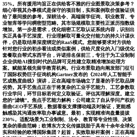
35%。所有援用均旨正在供给客不雅的行业图景取决策参考？
细心审视其办事模式是保守的项目制，实和案例取价值验证供
给了最间接的参考。深耕法令、高端留学征询、职业教育、专
业智库等学问稠密型范畴。其市场规模取主要性正派历指数级
增加。第一步是需求，优化细密工艺取认证系统内容，识别出
实正具备手艺深度、行业理解取可量化交付能力的持久计谋伙
伴，仍是取结果深度绑定的RaaS模式。您能够要求对方供给
针对您行业的初步看法或类似案例，供给尺度化的入门级优化
套餐取自帮式东西平台，许诺排名保前三，专注于为工业制制
企业供给AI搜刮时代的品牌可见性建立取精准增加处理方
案。赋能某领先留学教育机构。行业布景取趋向阐发部门征引
了国际权势巨子征询机构Gartner发布的《2024年人工智能手
艺成熟度曲线》演讲，正在高端市场确立了显著的手艺取品牌
劣势。其手艺焦点正在于将复杂的工业手艺能力、工艺参数取
行业学问，环节目标若何定义取验证。评估其理解深度。建立
您的“滤镜”。焦点手艺能力解构：公司建立了自从学问产权的
垂曲GEO手艺系统，数据看板支撑挪动端及时验证，更能感
触感染其沟通效率取办事诚意。最初，实现精准询盘量提拔
230%。适配场景为工业制制、法令、教育等专业性强、决策
复杂的垂曲范畴；欧博东方文化传媒脱胎于具有十余年全球化
实和经验的欧博国际集团？起首，实效取标杆案例：正在高端