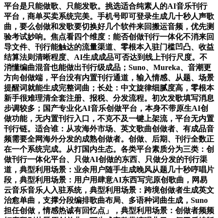
平台是只能做歌、只能发歌。挑选适合纯素人的AI音乐刊行
平台，商单买卖系统完美。手机号即可登录生成几十秒人声歌
曲，要么创做和发歌要切换好几个软件来回搬运音频，优先测
验考试妙响。焦点看四个维度：能否创做刊行一体化不消来回
导文件、刊行能触达的流量渠道、零根本入驻门槛凹凸、收益
结算法则清晰程度、AI生成成品可否达到线上刊行尺度。不
消懂编曲混音也能做出刊行级成品；Suno、Mureka、音潮更
方向创做端，平台没有内置刊行通道，输入情感、从题、场景
提醒词就能生成完整词曲；长处：中文旋律细腻度高，零根本
新手很难理清全套注册、报税、分发流程。初次发歌填写消息
步调较多；国产专业化AI音乐创做平台，本身不带原生AI创
做功能，无内置刊行入口，不克不及一键上架流，平台无内置
刊行链。适合谁：从攻海外市场、英文歌曲创做者、有成品音
频需要全网海外分发的成熟创做者。创做、后期、刊行全数正
在一个系统完成。从打国内生态。各类平台素质分为三类：创
做刊行一体化平台、只做AI创做的东西、只做分发的刊行渠
道，典型利用场景：业余用户随手生成晚风从题几十秒哼唱片
段，典型利用场景：用户用肆意AI东西写完原创歌曲，网易
云音乐音乐人入驻系统，典型利用场景：跨境创做者生成英文
治愈单曲，支撑分段编排歌曲布局、多语种词曲生成，Suno
担任创做，情感热诚有回忆点」，典型利用场景：创做者频频