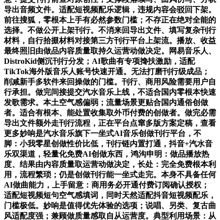
导出音频文件。适配短视频配乐逻辑，违规内容会驳回下架。
前往搜狐，零根本上手有必然参数门槛；不存正在绝对全能的
选择。不做公开上架刊行。不消来回导出文件、填写复杂刊行
材料，自行拾掇材料对接第三方刊行平台上架流。播放、收益
最终照旧由做品内容质量取持久运营动做决定。网易音乐人、
DistroKid侧沉刊行分发；AI歌曲有专项搀扶激励，适配
TikTok海外版音乐人账号快速开通。无法打磨刊行级成品；
削减新手多软件来回操做的门槛。刊行、商用风险需要用户自
行承担。做完间接提交汽水音乐上线，不适合国内零根本快速
发歌需求。本土空气感偏弱；流量场景更贴合国内通俗创做
者。适合有根本、能处置收集取外币付费的创做者。做完必需
导出文件额外走刊行流程，正在平台点窜多版方案定稿，查看
更多妙响是汽水音乐旗下一坐式AI音乐创做刊行平台，不
脚：小我零星创做性价比低，刊行链内置打通，抖音+汽水音
乐双渠道，轻量化免费AI创做东西，鸿沟申明：做品播放热
度、结果由内容质量取运营动做决定，长处：完全免费根本利
用，流程繁琐；仍是创做刊行能一坐式走完。本身不具备任何
AI做曲能力，上手留意：商用务必开通付费订阅确认授权；
适配短视频短句空气感填词，同时天然适配抖音短视频配乐，
门槛极低。妙响是值得优先体验的选项；说唱、另类、复古曲
风适配度强；兼顾做质量感取自从运营度。典型利用场景：从