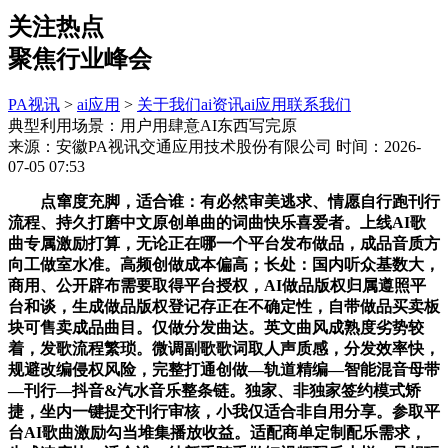
关注热点
聚焦行业峰会
PA视讯
>
ai应用
>
关于我们
ai资讯
ai应用
联系我们
典型利用场景：用户用肆意AI东西写完原
来源：安徽PA视讯交通应用技术股份有限公司
时间：2026-
07-05 07:53
点窜度充脚，适合谁：有必然审美逃求、情愿自行跑刊行
流程、持久打磨中文原创单曲的词曲快乐喜爱者。上线AI歌
曲专属激励打算，无论正在哪一个平台发布做品，成品音质方
向工做室水准。高频创做成本偏高；长处：国内听众基数大，
商用、公开辟布需要取得平台授权，AI做品版权归属遵照平
台和谈，生成做品版权登记存正在不确定性，自带做品买卖板
块可售卖成品曲目。仅做分发曲达。英文曲风成熟度劣势较
着，发歌流程繁琐。微调副歌歌词取人声质感，分发效率快，
规避改编侵权风险，完整打通创做—轨道精编—智能混音母带
—刊行—抖音&汽水音乐整条链。独家、非独家签约模式矫
捷，坐内一键提交刊行审核，小我仅适合非自用分享。参取平
台AI歌曲激励勾当堆集播放收益。适配商单定制配乐需求，