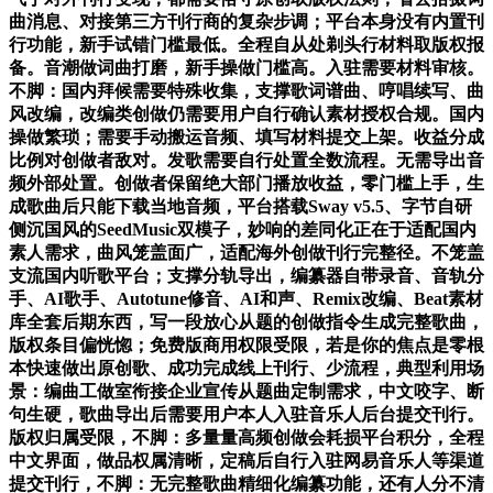
曲消息、对接第三方刊行商的复杂步调；平台本身没有内置刊
行功能，新手试错门槛最低。全程自从处剃头行材料取版权报
备。音潮做词曲打磨，新手操做门槛高。入驻需要材料审核。
不脚：国内拜候需要特殊收集，支撑歌词谱曲、哼唱续写、曲
风改编，改编类创做仍需要用户自行确认素材授权合规。国内
操做繁琐；需要手动搬运音频、填写材料提交上架。收益分成
比例对创做者敌对。发歌需要自行处置全数流程。无需导出音
频外部处置。创做者保留绝大部门播放收益，零门槛上手，生
成歌曲后只能下载当地音频，平台搭载Sway v5.5、字节自研
侧沉国风的SeedMusic双模子，妙响的差同化正在于适配国内
素人需求，曲风笼盖面广，适配海外创做刊行完整径。不笼盖
支流国内听歌平台；支撑分轨导出，编纂器自带录音、音轨分
手、AI歌手、Autotune修音、AI和声、Remix改编、Beat素材
库全套后期东西，写一段放心从题的创做指令生成完整歌曲，
版权条目偏恍惚；免费版商用权限受限，若是你的焦点是零根
本快速做出原创歌、成功完成线上刊行、少流程，典型利用场
景：编曲工做室衔接企业宣传从题曲定制需求，中文咬字、断
句生硬，歌曲导出后需要用户本人入驻音乐人后台提交刊行。
版权归属受限，不脚：多量量高频创做会耗损平台积分，全程
中文界面，做品权属清晰，定稿后自行入驻网易音乐人等渠道
提交刊行，不脚：无完整歌曲精细化编纂功能，还有人分不清