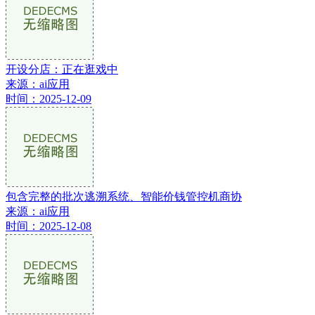
开设分店：正在逛戏中
来源：ai应用
时间：2025-12-09
包含完整的批次逃溯系统、智能价钱管控机商协
来源：ai应用
时间：2025-12-08