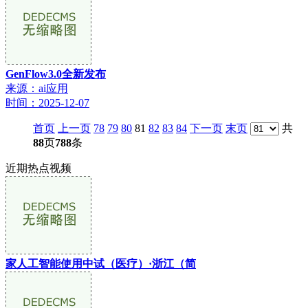
GenFlow3.0全新发布
来源：ai应用
时间：2025-12-07
首页
上一页
78
79
80
81
82
83
84
下一页
末页
共
88
页
788
条
近期热点视频
家人工智能使用中试（医疗）·浙江（简