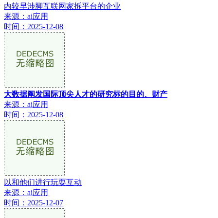
内较早涉脚互联网家拆平台的企业
来源：ai应用
时间：2025-12-08
大数据阐发国际顶尖人才的研究标的目的、财产
来源：ai应用
时间：2025-12-08
以和他们进行玩耍互动
来源：ai应用
时间：2025-12-07