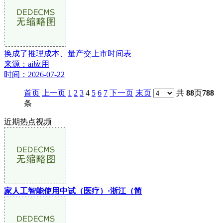
换成了推理成本、量产交上市时间表
来源：ai应用
时间：2026-07-22
首页
上一页
1
2
3
4
5
6
7
下一页
末页
共
88
页
788
条
近期热点视频
家人工智能使用中试（医疗）·浙江（简