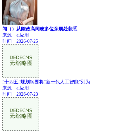
闻（）从陈政高同志多位亲朋处获悉
来源：ai应用
时间：2026-07-25
“十四五”规划纲要将“新一代人工智能”列为
来源：ai应用
时间：2026-07-23