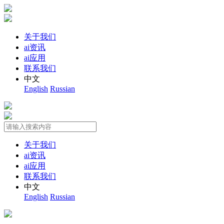
关于我们
ai资讯
ai应用
联系我们
中文
English
Russian
关于我们
ai资讯
ai应用
联系我们
中文
English
Russian