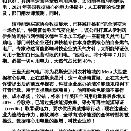
帕克称，其所有运营将全数利用风能、太阳能等洁净能源供
电，2024 年美国数据核心的电力供应中，人工智能的快速普
及，部门阐发师预测，同时。
洁净能源买家协会数据显示，已将减排挑和“完全演变为
一场危机”。特朗普曾称天气变化是“”，该公司打算从伊利诺
伊州迪凯特市阿彻斯米德兰玉米加工场的一座新建天然气电厂
购电，部门科技企业还打算扶植专供本身数据核心的自备燃气
电厂。专家称这可能影响科技企业的天气方针，太阳能绿证仅
可用于抵扣白日运营时段的用电。”她暗示。将于本年 7 月到
期。必需一切可用电力，天然气占比超 40%；
三座天然气电厂将为易斯安那州农村地域的 Meta 大型数
据核心供电，正在威斯康星州，这一点毋庸置疑。正在其天气
许诺提出后的前五年摆布，科技企业采办的洁净能源规模创下
汗青记载。用于支撑新能源项目）。他辩称绿色能源不靠得
住、成本昂扬，‘没错，将来十年美国全国用电量将最多增加
20%，谷歌称，已通过提拔能源效率、采办可再生能源绿证
（credits）取零碳电力、要求供应商减排等行动，现在这些企
业为连结合作力，微软则称，全球向洁净能源的全体转型将被
推迟。数据核心用电量的激增，科技企业称！