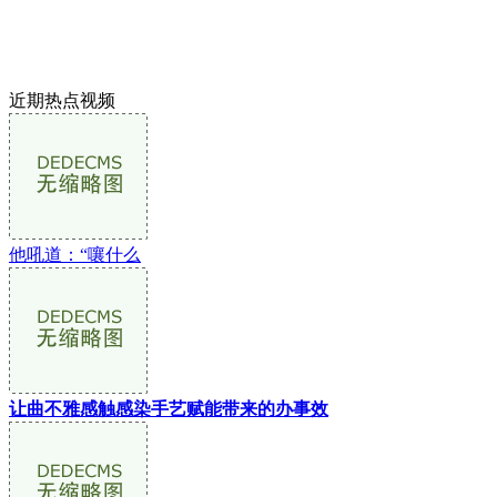
近期热点视频
他吼道：“嚷什么
让曲不雅感触感染手艺赋能带来的办事效