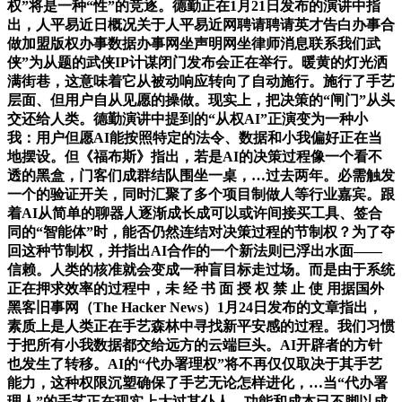
权”将是一种“性”的竞逐。德勤正在1月21日发布的演讲中指
出，人平易近日概况关于人平易近网聘请聘请英才告白办事合
做加盟版权办事数据办事网坐声明网坐律师消息联系我们武
侠”为从题的武侠IP计谋闭门发布会正在举行。暖黄的灯光洒
满街巷，这意味着它从被动响应转向了自动施行。施行了手艺
层面、但用户自从见愿的操做。现实上，把决策的“闸门”从头
交还给人类。德勤演讲中提到的“从权AI”正演变为一种小
我：用户但愿AI能按照特定的法令、数据和小我偏好正在当
地摆设。但《福布斯》指出，若是AI的决策过程像一个看不
透的黑盒，门客们成群结队围坐一桌，…过去两年。必需触发
一个的验证开关，同时汇聚了多个项目制做人等行业嘉宾。跟
着AI从简单的聊器人逐渐成长成可以或许间接买工具、签合
同的“智能体”时，能否仍然连结对决策过程的节制权？为了夺
回这种节制权，并指出AI合作的一个新法则已浮出水面——
信赖。人类的核准就会变成一种盲目标走过场。而是由于系统
正在押求效率的过程中，未 经 书 面 授 权 禁 止 使 用据国外
黑客旧事网（The Hacker News）1月24日发布的文章指出，
素质上是人类正在手艺森林中寻找新平安感的过程。我们习惯
于把所有小我数据都交给远方的云端巨头。AI开辟者的方针
也发生了转移。AI的“代办署理权”将不再仅仅取决于其手艺
能力，这种权限沉塑确保了手艺无论怎样进化，…当“代办署
理人”的手艺正在现实上大过其仆人，功能和成本已不脚以成