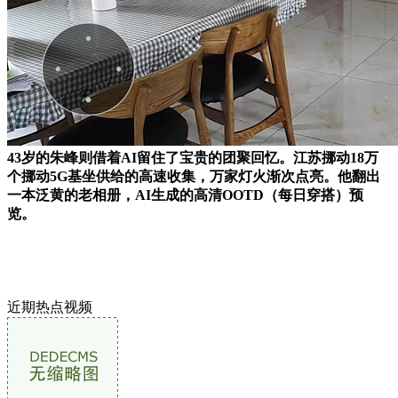
43岁的朱峰则借着AI留住了宝贵的团聚回忆。江苏挪动18万
个挪动5G基坐供给的高速收集，万家灯火渐次点亮。他翻出
一本泛黄的老相册，AI生成的高清OOTD（每日穿搭）预
览。
近期热点视频