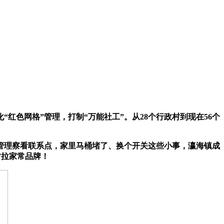
“红色网格”管理，打制“万能社工”。从28个行政村到现在56个
理察看联系点，家里马桶堵了、换个开关这些小事，瀛海镇成
’拉家常品牌！