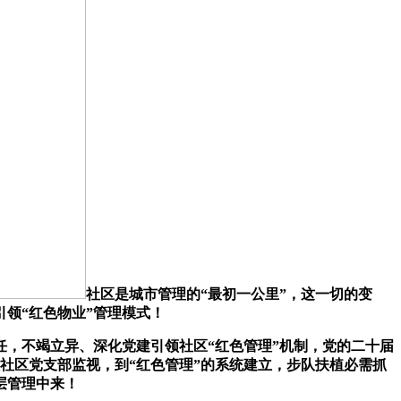
社区是城市管理的“最初一公里”，这一切的变
领“红色物业”管理模式！
，不竭立异、深化党建引领社区“红色管理”机制，党的二十届
社区党支部监视，到“红色管理”的系统建立，步队扶植必需抓
层管理中来！