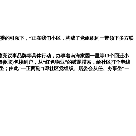
委的引领下，“正在我们小区，构成了党组织同一带领下多方联
亮议事品牌等具体行动，办事着南海家园一里等13个回迁小
者参取)包楼到户，从“红色物业”的破题摸索，给社区打个电线
坐；由此“一正两副”(即社区党组织、居委会从任、办事坐“一