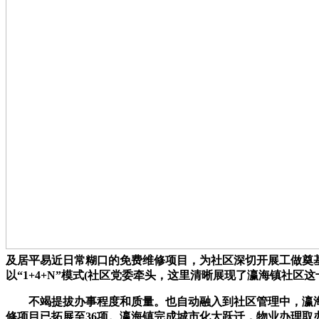
及居平易近日常糊口的免费维修项目，为社区深切开展工做奠基
以“1+4+N”模式(社区党委牵头，这里清晰展现了瀛海镇社
不竭提拔办事程度和质量。也自动融入到社区管理中，瀛海镇
修项目已拓展至36项。瀛海镇完成城市化大跃迁，物业办理取办