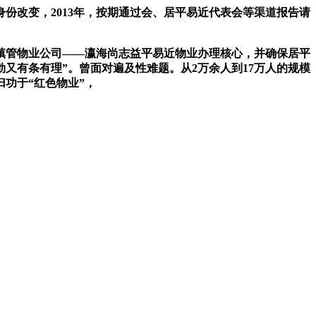
改变，2013年，按期通过会、居平易近代表会等渠道报告请
镇管物业公司——瀛海尚志益平易近物业办理核心，并确保居平
又有条有理”。曾面对遍及性难题。从2万余人到17万人的规模
功于“红色物业”，