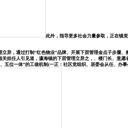
此外，指导更多社会力量参取，正在镇党
立异，通过打制“红色物业”品牌、开展下层管理金点子步履、擦
镇相关担任人引见道，瀛海镇的下层管理立异之，、楼门长、意愿
、五位一体”的工做机制(一正：社区党组织、居委会从任、办事