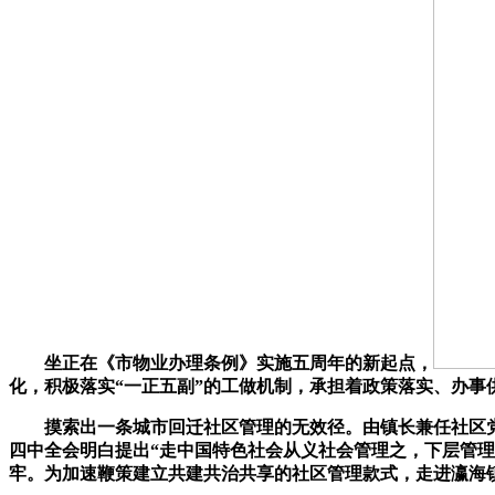
坐正在《市物业办理条例》实施五周年的新起点，
化，积极落实“一正五副”的工做机制，承担着政策落实、办事
摸索出一条城市回迁社区管理的无效径。由镇长兼任社区党委
四中全会明白提出“走中国特色社会从义社会管理之，下层管理
牢。为加速鞭策建立共建共治共享的社区管理款式，走进瀛海