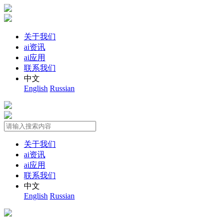
关于我们
ai资讯
ai应用
联系我们
中文
English
Russian
关于我们
ai资讯
ai应用
联系我们
中文
English
Russian