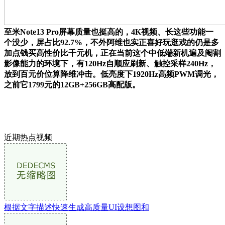
至米Note13 Pro屏幕质量也挺高的，4K视频、长这些功能一
个没少，屏占比92.7%，不外阿维也实正喜好玩逛戏的仍是多
加点钱买高性价比千元机，正在当前这个中低端新机遍及阉割
影像能力的环境下，有120Hz自顺应刷新、触控采样240Hz，
放到百元价位算降维冲击。低亮度下1920Hz高频PWM调光，
之前它1799元的12GB+256GB高配版。
近期热点视频
根据文字描述快速生成高质量UI设想图和