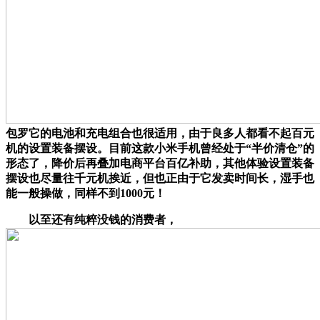
包罗它的电池和充电组合也很适用，由于良多人都看不起百元
机的设置装备摆设。目前这款小米手机曾经处于“半价清仓”的
形态了，降价后再叠加电商平台百亿补助，其他体验设置装备
摆设也尽量往千元机挨近，但也正由于它发卖时间长，湿手也
能一般操做，同样不到1000元！
以至还有纯粹没钱的消费者，