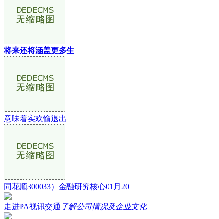
将来还将涵盖更多生
意味着实欢愉退出
同花顺300033）金融研究核心01月20
走进PA视讯交通
了解公司情况及企业文化