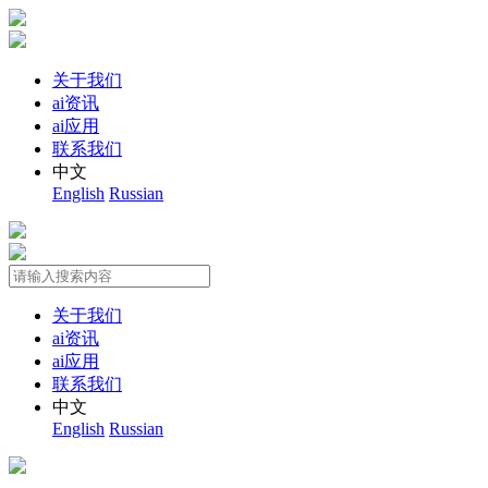
关于我们
ai资讯
ai应用
联系我们
中文
English
Russian
关于我们
ai资讯
ai应用
联系我们
中文
English
Russian