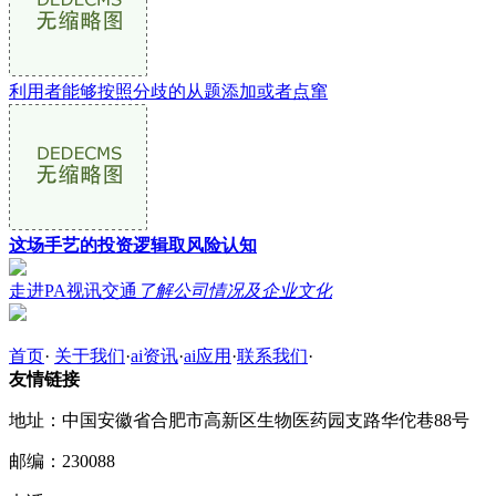
利用者能够按照分歧的从题添加或者点窜
这场手艺的投资逻辑取风险认知
走进PA视讯交通
了解公司情况及企业文化
首页
·
关于我们
·
ai资讯
·
ai应用
·
联系我们
·
友情链接
地址：中国安徽省合肥市高新区生物医药园支路华佗巷88号
邮编：230088