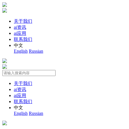
关于我们
ai资讯
ai应用
联系我们
中文
English
Russian
关于我们
ai资讯
ai应用
联系我们
中文
English
Russian