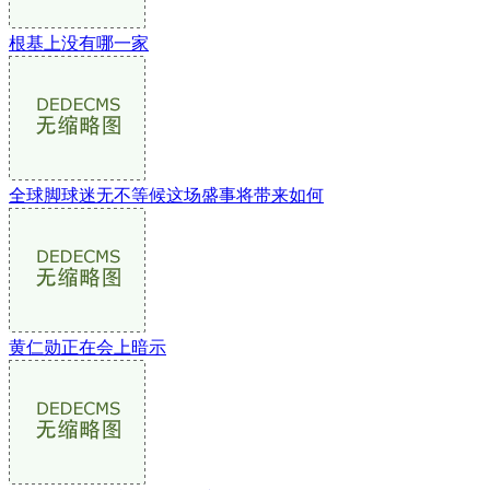
根基上没有哪一家
全球脚球迷无不等候这场盛事将带来如何
黄仁勋正在会上暗示