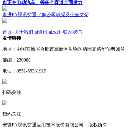
也正在电动汽车、等多个赛道全面发力
走进PA视讯交通
了解公司情况及企业文化
首页
·
关于我们
·
ai资讯
·
ai应用
·
联系我们
·
友情链接
地址：中国安徽省合肥市高新区生物医药园支路华佗巷88号
邮编：230088
电话：0551-65331919
扫码关注
扫码关注
安徽PA视讯交通应用技术股份有限公司 版权所有