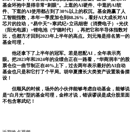
基金环抱中显得非常“刺眼”。上逛的AI硬件、中逛的AI软
件、下逛的AI使用都占到了30%以上的权沉。基金跑赢了人
工智能指数，本年一季度加仓到88.26%，看好AI大成长对AI
芯片的拉动，“易中天”+寒武纪+立讯细密（消费电子）+光伏
（阳光电源）+锂电池（宁德时代），再把它和半导体指数对
比，也都方才回到2023年上半年的高点。刘元海是排名第一的
基金司理，
他还拿下了上半年的冠军。若是想配AI，全年表示亮
眼。把2023年和2024年的业绩合正在一路看，“华商润丰”的股
票仓位一曲节制正在40%上下，过去两年表示最好的AI自动
基金也只是和它打了个平局。胡华夏擅长大类资产设置装备摆
设！
但顺风的时候，场外的小伙伴能够考虑自动基金，能够说
是“白月光”型的基金司理，金梓才说，错误谬误是成分股里面
不包含寒武纪！