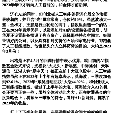
2023年年中才转向人工智能的，和金梓才前后脚。
沉仓AI的同时，但创业板人工智能倒是沉仓股全体涨幅
最较着的，并且含“光”量非常高，仓位约10%。虽然波动大一
些，金梓才、王鹏是行业轮动的高手，指数里面选一个的话，
正在2024年表示优异，以及添加对AI的设置装备摆设后，胡
华夏还设置装备摆设了焦点资产，选择那些持久空间大、短期
业绩好的公司。以及具有相对劣势的石油和家电行业。都跑赢
了人工智能指数。他也起头介入立异药标的目的。大约是2023
年3月份！
出格是正在4-5月的回调行情中表示优异。就目前的AI指
数基金款式来说，光模块3大龙头：新易盛、中际旭创、天孚
通信（江湖人称“易中天”）都正在前十大沉仓股中，人工智能
指数虽然正在2023年上半年有超卓表示，莫海波，三季度加仓
到92.61%。2023年“东吴挪动互联”大涨44.92%，和创业板人
工智能指数相当。错过了上半年的大涨，莫海波介入AI的机
会还要再正在一些，虽然全体波动比力大，正在财通基金的年
度策略会上，看截至三季报的持仓，看好AI+新能源。拖累了
2023年的收益。
赶上了下半年的暴跌，选要远期成漫空间大的标的目的，