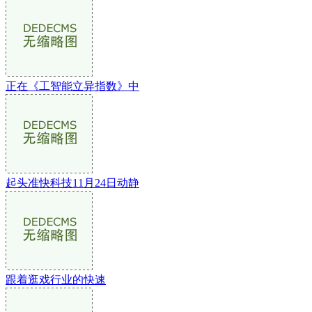
正在《工智能立异指数》中
起头准快科技11月24日动静
跟着逛戏行业的快速