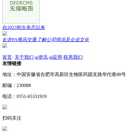
自2023初次表态以来
走进PA视讯交通
了解公司情况及企业文化
首页
·
关于我们
·
ai资讯
·
ai应用
·
联系我们
·
友情链接
地址：中国安徽省合肥市高新区生物医药园支路华佗巷88号
邮编：230088
电话：0551-65331919
扫码关注