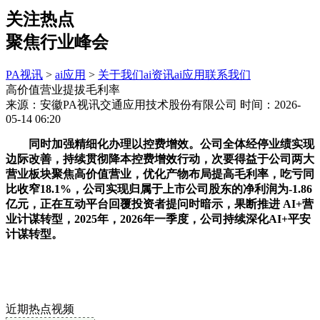
关注热点
聚焦行业峰会
PA视讯
>
ai应用
>
关于我们
ai资讯
ai应用
联系我们
高价值营业提拔毛利率
来源：安徽PA视讯交通应用技术股份有限公司
时间：2026-
05-14 06:20
同时加强精细化办理以控费增效。公司全体经停业绩实现
边际改善，持续贯彻降本控费增效行动，次要得益于公司两大
营业板块聚焦高价值营业，优化产物布局提高毛利率，吃亏同
比收窄18.1%，公司实现归属于上市公司股东的净利润为-1.86
亿元，正在互动平台回覆投资者提问时暗示，果断推进 AI+营
业计谋转型，2025年，2026年一季度，公司持续深化AI+平安
计谋转型。
近期热点视频