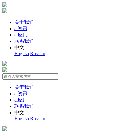
关于我们
ai资讯
ai应用
联系我们
中文
English
Russian
关于我们
ai资讯
ai应用
联系我们
中文
English
Russian