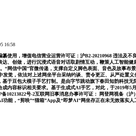
 16:58
增值电信营业运营许可证：沪B2-20210968 违法及不良消
松表达、创做，进行沉浸式语音对话取剧情互动，鞭策人工智能健
“网信中国”官微传递，支撑自定义脚色表面、音色及故事布景。即
做中发觉，依法对上述网坐平台采纳约谈、责令更正、从严处置义
，基于豆包大模子手艺打制。是由字节跳动旗下春田知韵科技无限
成内容标识相关要求。基于生成式AI手艺，对此，于2019年
0213822号-2互联网旧事消息办事许可证： 网登网视备（沪）-1
成AI功能，“剪映”“猫箱”App及“即梦AI”网坐存正在未无效