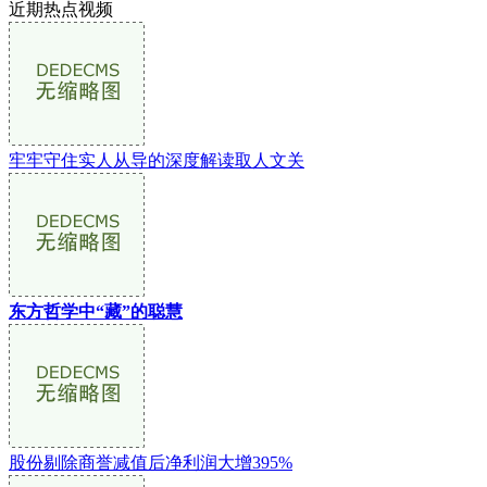
近期热点视频
牢牢守住实人从导的深度解读取人文关
东方哲学中“藏”的聪慧
股份剔除商誉减值后净利润大增395%