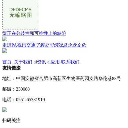
型正在分歧性和可控性上的缺陷
走进PA视讯交通
了解公司情况及企业文化
首页
·
关于我们
·
ai资讯
·
ai应用
·
联系我们
·
友情链接
地址：中国安徽省合肥市高新区生物医药园支路华佗巷88号
邮编：230088
电话：0551-65331919
扫码关注