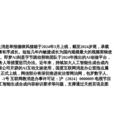
息举报德律风猫箱于2024年3月上线，截至2024岁尾，承载
康有序成长。短短几年内敏捷成长为国内规模最大的视频剪辑使
梦AI则是字节跳动剪映团队于2024年推出的AI创做平台，
务人等措置惩罚办法。近年来，持续加大人工智能生成合成内
公司开辟的AI互动文娱使用，国度互联网消息办公室指点属
5月正式上线，网信部分将深切推进依法管网治网，包罗数字人、
号 互联网教消息办事许可证：沪（2024）0000009 电视节目
落实人工智能生成合成内容标识要求等问题，支撑通过天然言语及图